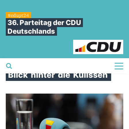
#cdupt24
36. Parteitag der CDU
Deutschlands
Toggl
Blick
hinter
die
Kulissen